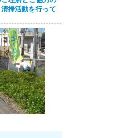
、清掃活動を行って