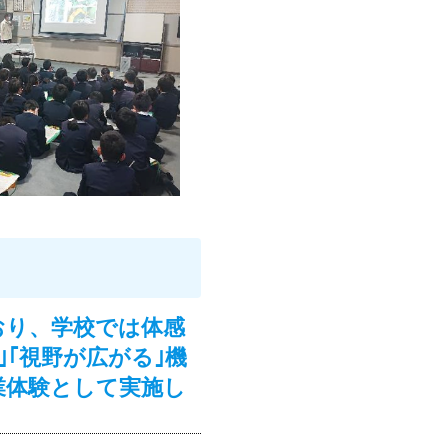
おり、学校では体感
｢視野が広がる｣機
業体験として実施し